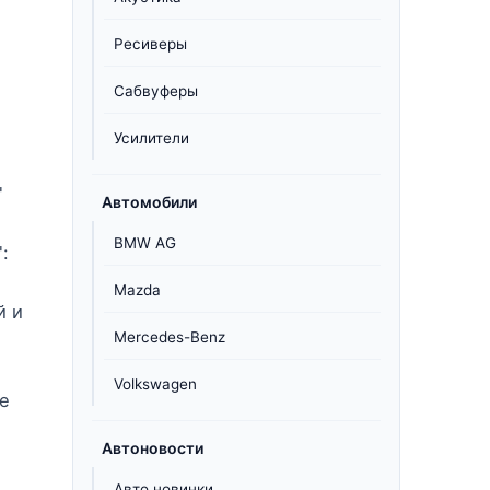
Ресиверы
Сабвуферы
Усилители
о
"
Автомобили
о
BMW AG
:
Mazda
й и
Mercedes-Benz
Volkswagen
е
Автоновости
Авто новинки