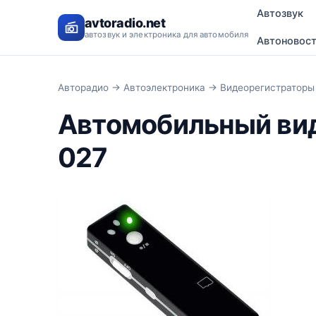
Автозвук
avtoradio.net
автозвук и электроника для автомобиля
Автоновос
Авторадио
→
Автоэлектроника
→
Видеорегистраторы
Автомобильный ви
027